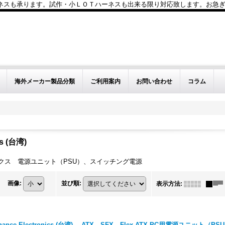
も承ります。試作・小ＬＯＴハーネスも出来る限り対応致します。お急ぎのお問い
海外メーカー製品分類
ご利用案内
お問い合わせ
コラム
cs (台湾)
クス 電源ユニット（PSU）、スイッチング電源
画像
:
並び順
:
表示方法
:
hance Electronics (台湾) ATX、SFX、Flex ATX PC用電源ユニッ