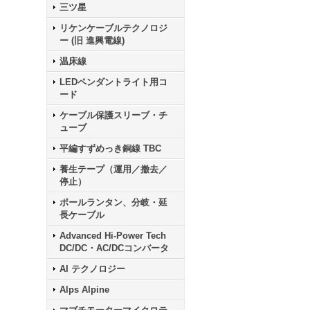
三ツ星
リケンケーブルテクノロジ
ー (旧 進興電線)
温床線
LEDペンダントライト用コ
ード
ケーブル保護スリーブ・チ
ューブ
平編すずめっき銅線 TBC
養生テープ（運用／撤去／
停止）
ポールランタン、分岐・延
長ケーブル
Advanced Hi-Power Tech
DC/DC・AC/DCコンバータ
AI テクノロジー
Alps Alpine