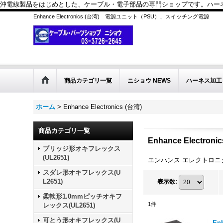
沖電線製品をはじめとした、ケーブル・電子部品の専門ショップです。ハーネス
Enhance Electronics (台湾) 電源ユニット（PSU）、スイッチング電源
商品カテゴリ一覧
ニショウ NEWS
ハーネス加工
ホーム
>
Enhance Electronics (台湾)
商品カテゴリ一覧
Enhance Electroni
ブリッジ形オキフレックス
(UL2651)
エンハンス エレクトロニ
スダレ形オキフレックス(U
L2651)
表示数
:
柔軟形1.0mmピッチオキフ
1
件
レックス(UL2651)
可とう形オキフレックス(U
En