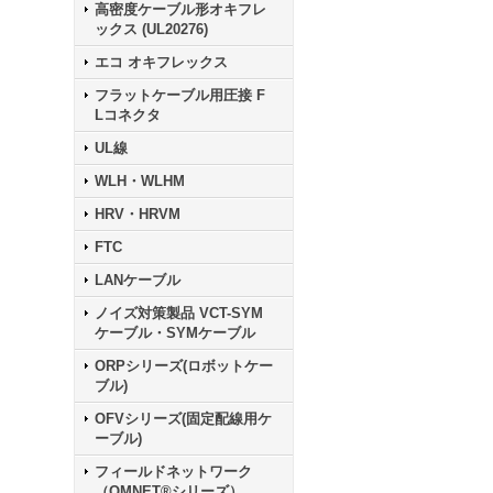
高密度ケーブル形オキフレ
ックス (UL20276)
エコ オキフレックス
フラットケーブル用圧接 F
Lコネクタ
UL線
WLH・WLHM
HRV・HRVM
FTC
LANケーブル
ノイズ対策製品 VCT-SYM
ケーブル・SYMケーブル
ORPシリーズ(ロボットケー
ブル)
OFVシリーズ(固定配線用ケ
ーブル)
フィールドネットワーク
（OMNET®シリーズ）