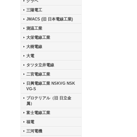
クラベ
三陽電工
JMACS (旧 日本電線工業)
測温工業
大栄電線工業
大樹電線
大電
タツタ立井電線
二宮電線工業
日興電線工業 NSKVG NSK
VG-S
プロテリアル（旧 日立金
属）
富士電線工業
福電
三河電機