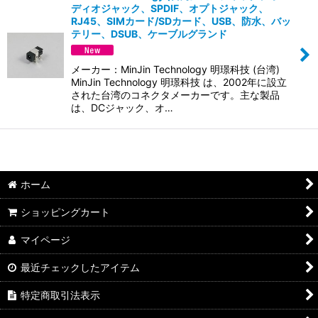
ディオジャック、SPDIF、オプトジャック、
並び順
:
RJ45、SIMカード/SDカード、USB、防水、バッ
テリー、DSUB、ケーブルグランド
絞り込む
メーカー：MinJin Technology 明璟科技 (台湾)
MinJin Technology 明璟科技 は、2002年に設立
された台湾のコネクタメーカーです。主な製品
は、DCジャック、オ…
ホーム
ショッピングカート
マイページ
最近チェックしたアイテム
特定商取引法表示