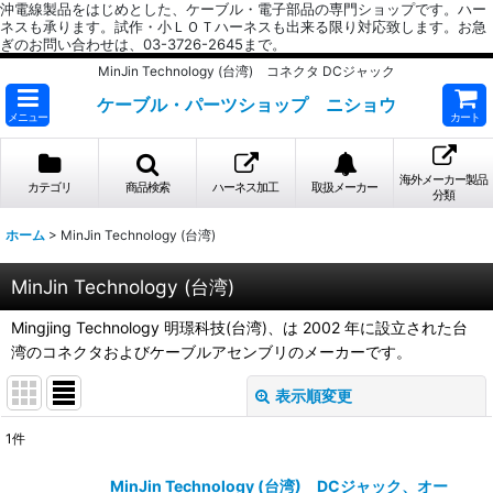
沖電線製品をはじめとした、ケーブル・電子部品の専門ショップです。ハー
ネスも承ります。試作・小ＬＯＴハーネスも出来る限り対応致します。お急
ぎのお問い合わせは、03-3726-2645まで。
MinJin Technology (台湾) コネクタ DCジャック
ケーブル・パーツショップ ニショウ
メニュー
カート
海外メーカー製品
カテゴリ
商品検索
ハーネス加工
取扱メーカー
分類
ホーム
>
MinJin Technology (台湾)
MinJin Technology (台湾)
Mingjing Technology 明璟科技(台湾)、は 2002 年に設立された台
湾のコネクタおよびケーブルアセンブリのメーカーです。
表示順変更
閉じる
1
件
表示数
:
MinJin Technology (台湾) DCジャック、オー