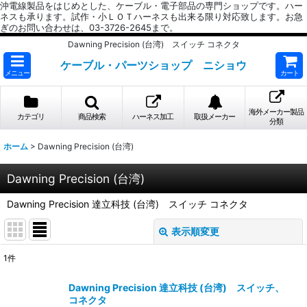
沖電線製品をはじめとした、ケーブル・電子部品の専門ショップです。ハー
ネスも承ります。試作・小ＬＯＴハーネスも出来る限り対応致します。お急
ぎのお問い合わせは、03-3726-2645まで。
Dawning Precision (台湾) スイッチ コネクタ
ケーブル・パーツショップ ニショウ
メニュー
カート
海外メーカー製品
カテゴリ
商品検索
ハーネス加工
取扱メーカー
分類
ホーム
>
Dawning Precision (台湾)
Dawning Precision (台湾)
Dawning Precision 達立科技 (台湾) スイッチ コネクタ
表示順変更
閉じる
1
件
表示数
:
Dawning Precision 達立科技 (台湾) スイッチ、
コネクタ