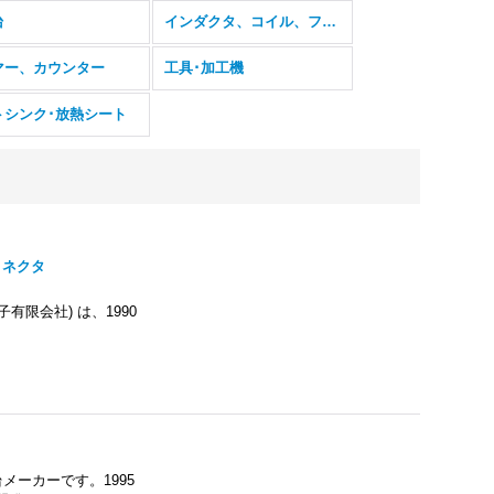
台
インダクタ、コイル、フェライトコア
マー、カウンター
工具･加工機
トシンク･放熱シート
コネクタ
電子有限会社) は、1990
台メーカーです。1995