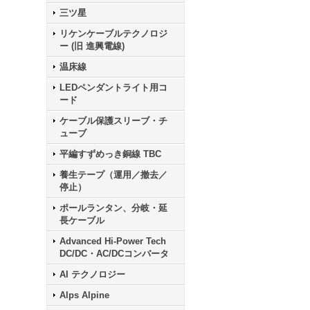
三ツ星
リケンケーブルテクノロジ
ー (旧 進興電線)
温床線
LEDペンダントライト用コ
ード
ケーブル保護スリーブ・チ
ューブ
平編すずめっき銅線 TBC
養生テープ（運用／撤去／
停止）
ポールランタン、分岐・延
長ケーブル
Advanced Hi-Power Tech
DC/DC・AC/DCコンバータ
AI テクノロジー
Alps Alpine