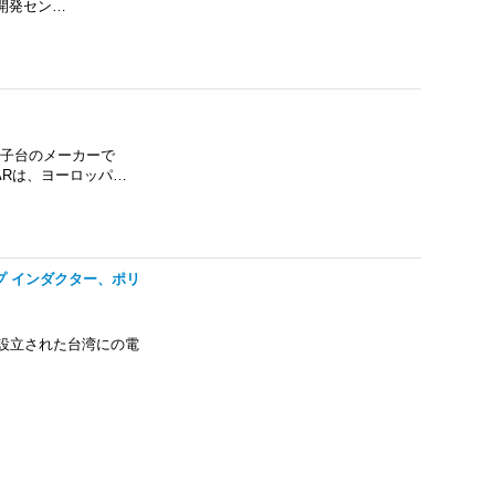
開発セン…
、端子台のメーカーで
ARは、ヨーロッパ…
 チップ インダクター、ポリ
、1981年に設立された台湾にの電