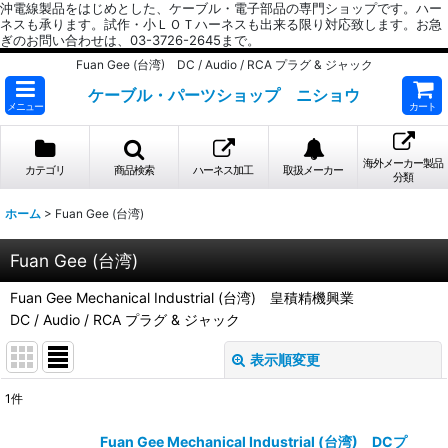
沖電線製品をはじめとした、ケーブル・電子部品の専門ショップです。ハー
ネスも承ります。試作・小ＬＯＴハーネスも出来る限り対応致します。お急
ぎのお問い合わせは、03-3726-2645まで。
Fuan Gee (台湾) DC / Audio / RCA プラグ & ジャック
ケーブル・パーツショップ ニショウ
メニュー
カート
海外メーカー製品
カテゴリ
商品検索
ハーネス加工
取扱メーカー
分類
ホーム
>
Fuan Gee (台湾)
Fuan Gee (台湾)
Fuan Gee Mechanical Industrial (台湾) 皇積精機興業
DC / Audio / RCA プラグ & ジャック
表示順変更
閉じる
1
件
表示数
:
Fuan Gee Mechanical Industrial (台湾) DCプ