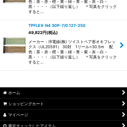
色：茶－赤－橙－黄－緑－青－紫－灰－白－
黒・・・・（以下繰り返し） ＊写真をクリック
すると…
TPFLEX-N4 30P-7/0.127-250
49,822
円
(税込)
メーカー：沖電線(株) ツイストペア形オキフレッ
クス（UL20591） 30対 1リール=30.5m 配
色：茶－赤－橙－黄－緑－青－紫－灰－白－
黒・・・・（以下繰り返し） ＊写真をクリック
すると…
ホーム
ショッピングカート
マイページ
最近チェックしたアイテム