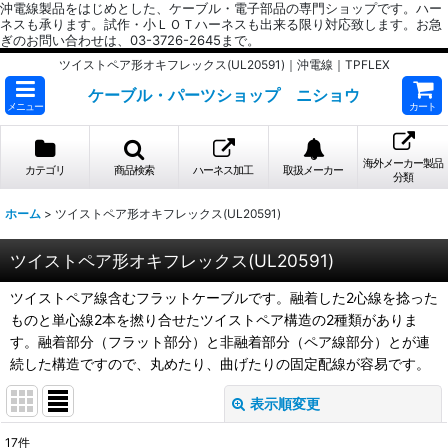
沖電線製品をはじめとした、ケーブル・電子部品の専門ショップです。ハー
ネスも承ります。試作・小ＬＯＴハーネスも出来る限り対応致します。お急
ぎのお問い合わせは、03-3726-2645まで。
ツイストペア形オキフレックス(UL20591)｜沖電線｜TPFLEX
ケーブル・パーツショップ ニショウ
メニュー
カート
海外メーカー製品
カテゴリ
商品検索
ハーネス加工
取扱メーカー
分類
ホーム
>
ツイストペア形オキフレックス(UL20591)
ツイストペア形オキフレックス(UL20591)
ツイストペア線含むフラットケーブルです。融着した2心線を捻った
ものと単心線2本を撚り合せたツイストペア構造の2種類がありま
す。融着部分（フラット部分）と非融着部分（ペア線部分）とが連
続した構造ですので、丸めたり、曲げたりの固定配線が容易です。
表示順変更
閉じる
17
件