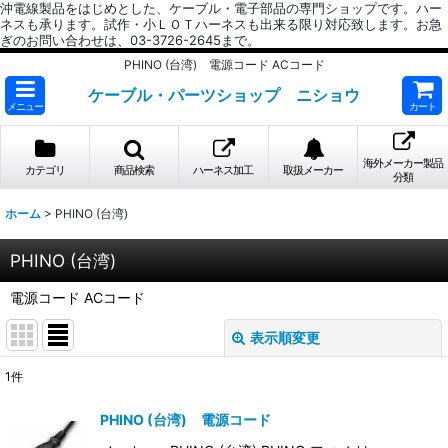
沖電線製品をはじめとした、ケーブル・電子部品の専門ショップです。ハー
ネスも承ります。試作・小ＬＯＴハーネスも出来る限り対応致します。お急
ぎのお問い合わせは、03-3726-2645まで。
PHINO (台湾) 電源コード ACコード
ケーブル・パーツショップ ニショウ
メニュー
カート
海外メーカー製品
カテゴリ
商品検索
ハーネス加工
取扱メーカー
分類
ホーム
>
PHINO (台湾)
PHINO (台湾)
電源コード ACコード
表示順変更
閉じる
1
件
表示数
:
PHINO (台湾) 電源コード