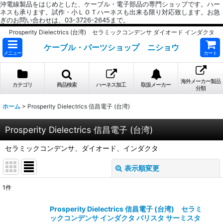
沖電線製品をはじめとした、ケーブル・電子部品の専門ショップです。ハー
ネスも承ります。試作・小ＬＯＴハーネスも出来る限り対応致します。お急
ぎのお問い合わせは、03-3726-2645まで。
Prosperity Dielectrics (台湾) セラミックコンデンサ ダイオード インダクタ
ケーブル・パーツショップ ニショウ
メニュー
カート
海外メーカー製品
カテゴリ
商品検索
ハーネス加工
取扱メーカー
分類
ホーム
>
Prosperity Dielectrics 信昌電子 (台湾)
Prosperity Dielectrics 信昌電子 (台湾)
セラミックコンデンサ、ダイオード、インダクタ
表示順変更
閉じる
1
件
表示数
:
Prosperity Dielectrics 信昌電子 (台湾) セラミ
ックコンデンサ インダクタ バリスタ サーミスタ