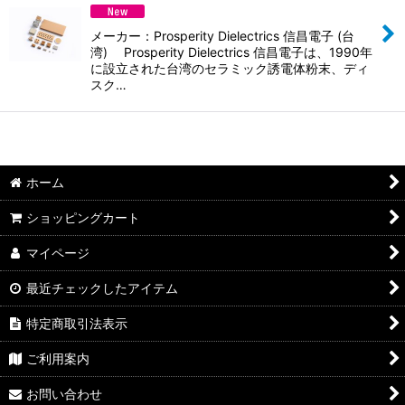
並び順
:
メーカー：Prosperity Dielectrics 信昌電子 (台
絞り込む
湾) Prosperity Dielectrics 信昌電子は、1990年
に設立された台湾のセラミック誘電体粉末、ディ
スク…
ホーム
ショッピングカート
マイページ
最近チェックしたアイテム
特定商取引法表示
ご利用案内
お問い合わせ