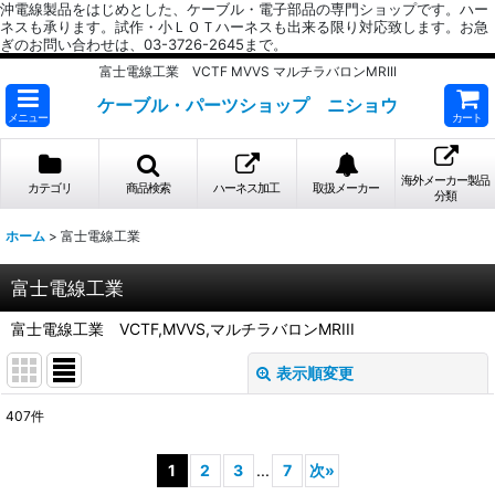
沖電線製品をはじめとした、ケーブル・電子部品の専門ショップです。ハー
ネスも承ります。試作・小ＬＯＴハーネスも出来る限り対応致します。お急
ぎのお問い合わせは、03-3726-2645まで。
富士電線工業 VCTF MVVS マルチラバロンMRIII
ケーブル・パーツショップ ニショウ
メニュー
カート
海外メーカー製品
カテゴリ
商品検索
ハーネス加工
取扱メーカー
分類
ホーム
>
富士電線工業
富士電線工業
富士電線工業 VCTF,MVVS,マルチラバロンMRIII
表示順変更
閉じる
407
件
サブカテゴリ
:
1
2
3
...
7
次
»