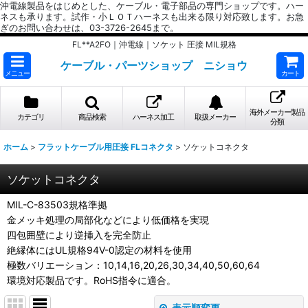
沖電線製品をはじめとした、ケーブル・電子部品の専門ショップです。ハー
ネスも承ります。試作・小ＬＯＴハーネスも出来る限り対応致します。お急
ぎのお問い合わせは、03-3726-2645まで。
FL**A2FO｜沖電線｜ソケット 圧接 MIL規格
ケーブル・パーツショップ ニショウ
メニュー
カート
海外メーカー製品
カテゴリ
商品検索
ハーネス加工
取扱メーカー
分類
ホーム
>
フラットケーブル用圧接 FLコネクタ
>
ソケットコネクタ
ソケットコネクタ
MIL-C-83503規格準拠
金メッキ処理の局部化などにより低価格を実現
四包囲壁により逆挿入を完全防止
絶縁体にはUL規格94V-0認定の材料を使用
極数バリエーション：10,14,16,20,26,30,34,40,50,60,64
環境対応製品です。RoHS指令に適合。
表示順変更