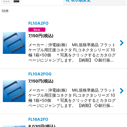
閉じる
10
件
表示数
:
FL10A2FO
並び順
:
7,150
円
(税込)
メーカー：沖電線(株) MIL規格準拠品 フラット
絞り込む
ケーブル用圧接コネクタ FLコネクタシリーズ 10
極 1箱=50個 ＊写真をクリックするとカタログ
ページにジャンプします。 【納期】 ◇銀行振…
FL10A2FOG
7,150
円
(税込)
メーカー：沖電線(株) MIL規格準拠品 フラット
ケーブル用圧接コネクタ FLコネクタシリーズ 10
極 1箱=50個 ＊写真をクリックするとカタログ
ページにジャンプします。 【納期】 ◇銀行振…
FL16A2FO
8,030
円
(税込)