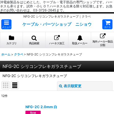
沖電線製品をはじめとした、ケーブル・電子部品の専門ショップです。ハー
ネスも承ります。試作・小ＬＯＴハーネスも出来る限り対応致します。お急
ぎのお問い合わせは、03-3726-2645まで。
NFG-2C シリコンフレキガラスチューブ｜クラベ
ケーブル・パーツショップ ニショウ
メニュー
カート
海外メーカー製品
カテゴリ
商品検索
ハーネス加工
取扱メーカー
分類
ホーム
>
クラベ
>
NFG-2C シリコンフレキガラスチューブ
NFG-2C シリコンフレキガラスチューブ
NFG-2C シリコンフレキガラスチューブ
表示順変更
閉じる
12
件
表示数
:
NFG-2C 2.0mm 白