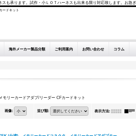
も承ります。試作・小ＬＯＴハーネスも出来る限り対応致します。お急ぎのお問い
Fカードキット
海外メーカー製品分類
ご利用案内
お問い合わせ
コラム
メモリーカードアダプ/リーダー CFカードキット
画像
:
並び順
:
表示方法
:
ATEK (台湾) メモリーカードコネクタ、メモリーカードアダプター