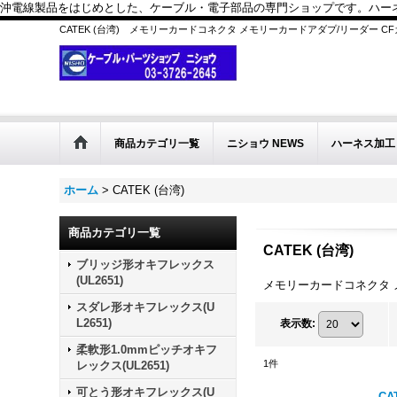
沖電線製品をはじめとした、ケーブル・電子部品の専門ショップです。ハーネス
CATEK (台湾) メモリーカードコネクタ メモリーカードアダプ/リーダー C
商品カテゴリ一覧
ニショウ NEWS
ハーネス加工
ホーム
>
CATEK (台湾)
商品カテゴリ一覧
CATEK (台湾)
ブリッジ形オキフレックス
(UL2651)
メモリーカードコネクタ 
スダレ形オキフレックス(U
L2651)
表示数
:
柔軟形1.0mmピッチオキフ
1
件
レックス(UL2651)
可とう形オキフレックス(U
C