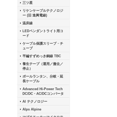
三ツ星
リケンケーブルテクノロジ
ー (旧 進興電線)
温床線
LEDペンダントライト用コ
ード
ケーブル保護スリーブ・チ
ューブ
平編すずめっき銅線 TBC
養生テープ（運用／撤去／
停止）
ポールランタン、分岐・延
長ケーブル
Advanced Hi-Power Tech
DC/DC・AC/DCコンバータ
AI テクノロジー
Alps Alpine