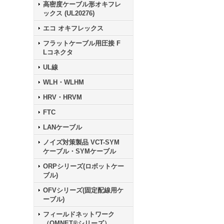
高密度ケーブル形オキフレ
ックス (UL20276)
エコ オキフレックス
フラットケーブル用圧接 F
Lコネクタ
UL線
WLH・WLHM
HRV・HRVM
FTC
LANケーブル
ノイズ対策製品 VCT-SYM
ケーブル・SYMケーブル
ORPシリーズ(ロボットケー
ブル)
OFVシリーズ(固定配線用ケ
ーブル)
フィールドネットワーク
（OMNET®シリーズ）