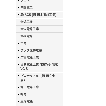
クラベ
三陽電工
JMACS (旧 日本電線工業)
測温工業
大栄電線工業
大樹電線
大電
タツタ立井電線
二宮電線工業
日興電線工業 NSKVG NSK
VG-S
プロテリアル（旧 日立金
属）
富士電線工業
福電
三河電機