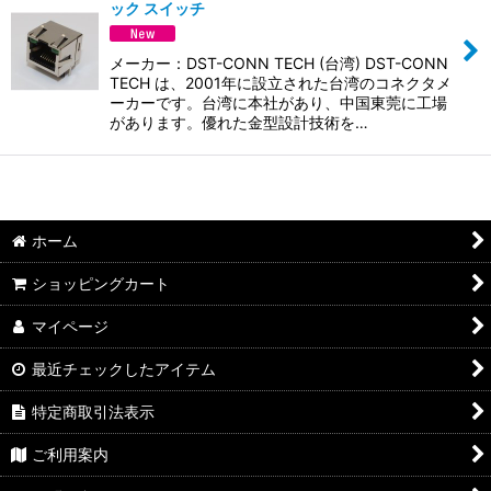
並び順
:
ック スイッチ
絞り込む
メーカー：DST-CONN TECH (台湾) DST-CONN
TECH は、2001年に設立された台湾のコネクタメ
ーカーです。台湾に本社があり、中国東莞に工場
があります。優れた金型設計技術を…
ホーム
ショッピングカート
マイページ
最近チェックしたアイテム
特定商取引法表示
ご利用案内