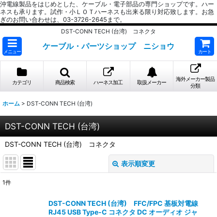
沖電線製品をはじめとした、ケーブル・電子部品の専門ショップです。ハー
ネスも承ります。試作・小ＬＯＴハーネスも出来る限り対応致します。お急
ぎのお問い合わせは、03-3726-2645まで。
DST-CONN TECH (台湾) コネクタ
ケーブル・パーツショップ ニショウ
メニュー
カート
海外メーカー製品
カテゴリ
商品検索
ハーネス加工
取扱メーカー
分類
ホーム
>
DST-CONN TECH (台湾)
DST-CONN TECH (台湾)
DST-CONN TECH (台湾) コネクタ
表示順変更
閉じる
1
件
表示数
:
DST-CONN TECH (台湾) FFC/FPC 基板対電線
RJ45 USB Type-C コネクタ DC オーディオ ジャ