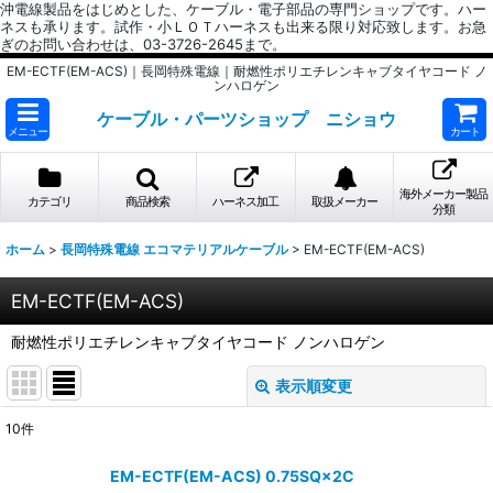
沖電線製品をはじめとした、ケーブル・電子部品の専門ショップです。ハー
ネスも承ります。試作・小ＬＯＴハーネスも出来る限り対応致します。お急
ぎのお問い合わせは、03-3726-2645まで。
EM-ECTF(EM-ACS)｜長岡特殊電線｜耐燃性ポリエチレンキャブタイヤコード ノ
ンハロゲン
ケーブル・パーツショップ ニショウ
メニュー
カート
海外メーカー製品
カテゴリ
商品検索
ハーネス加工
取扱メーカー
分類
ホーム
>
長岡特殊電線 エコマテリアルケーブル
>
EM-ECTF(EM-ACS)
EM-ECTF(EM-ACS)
耐燃性ポリエチレンキャブタイヤコード ノンハロゲン
表示順変更
閉じる
10
件
表示数
:
EM-ECTF(EM-ACS) 0.75SQ×2C