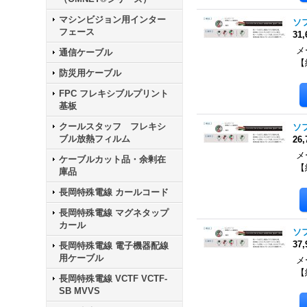
マシンビジョン用インター
ソフ
フェース
31
メー
通信ケーブル
【
防災用ケーブル
FPC フレキシブルプリント
基板
クールスタッフ フレキシ
ソフ
ブル放熱フィルム
26
メー
ケーブルカット品・余剰在
【
庫品
長岡特殊電線 カールコード
長岡特殊電線 マグネタップ
カール
ソフ
37
長岡特殊電線 電子機器配線
用ケーブル
メー
【
長岡特殊電線 VCTF VCTF-
SB MVVS