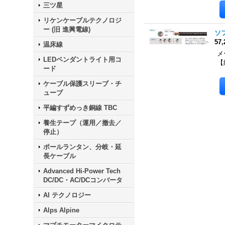
三ツ星
リケンケーブルテクノロジ
ー (旧 進興電線)
ソフ
57
温床線
メー
LEDペンダントライト用コ
【
ード
ケーブル保護スリーブ・チ
ューブ
平編すずめっき銅線 TBC
養生テープ（運用／撤去／
停止）
ポールランタン、分岐・延
長ケーブル
Advanced Hi-Power Tech
DC/DC・AC/DCコンバータ
AI テクノロジー
Alps Alpine