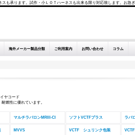
も承ります。試作・小ＬＯＴハーネスも出来る限り対応致します。お急ぎのお問い
海外メーカー製品分類
ご利用案内
お問い合わせ
コラム
タイヤコード
、耐燃性に優れています。
マルチラバロンMRIII-CI
ソフトVCTFプラス
ラバロ
包装
MVVS
VCTF シュリンク包装
VCTF