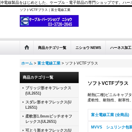
沖電線製品をはじめとした、ケーブル・電子部品の専門ショップです。ハーネス
ソフトVCTFプラス｜富士電線工業
商品カテゴリ一覧
ニショウ NEWS
ハーネス加工
ホーム
>
富士電線工業
>
ソフトVCTFプラス
商品カテゴリ一覧
ソフトVCTFプラス
ブリッジ形オキフレックス
(UL2651)
耐熱(二種)ビニルキャブ
柔軟性、耐熱性、耐寒性
スダレ形オキフレックス(U
L2651)
富士電線工業 (全商品)
柔軟形1.0mmピッチオキフ
レックス(UL2651)
MVVS シュリンク
可とう形オキフレックス(U