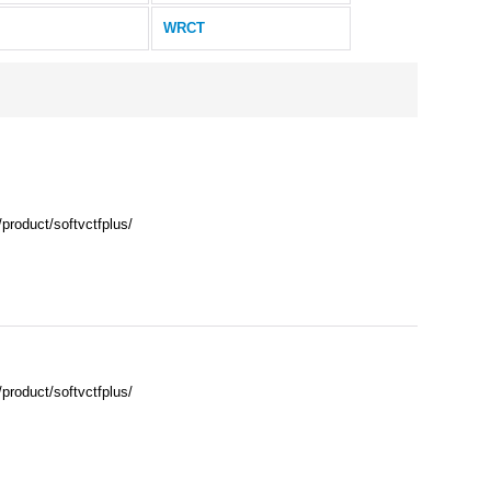
WRCT
ct/softvctfplus/
ct/softvctfplus/