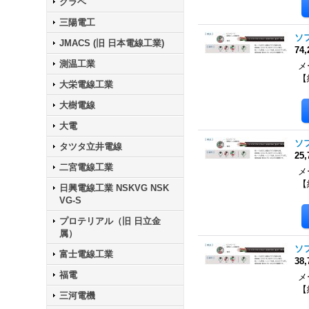
クラベ
三陽電工
ソフ
JMACS (旧 日本電線工業)
74
測温工業
メー
【
大栄電線工業
大樹電線
大電
ソフ
タツタ立井電線
25
二宮電線工業
メー
【
日興電線工業 NSKVG NSK
VG-S
プロテリアル（旧 日立金
属）
ソフ
富士電線工業
38
福電
メー
【
三河電機