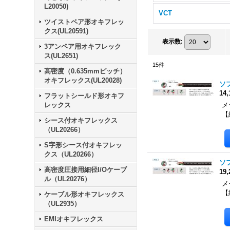
L20050)
VCT
ツイストペア形オキフレッ
クス(UL20591)
表示数
:
3アンペア用オキフレック
ス(UL2651)
15
件
高密度（0.635mmピッチ）
オキフレックス(UL20028)
ソフ
14
フラットシールド形オキフ
レックス
メー
【
シース付オキフレックス
（UL20266）
S字形シース付オキフレッ
クス（UL20266）
ソフ
高密度圧接用細径I/Oケーブ
19
ル（UL20276）
メー
【
ケーブル形オキフレックス
（UL2935）
EMIオキフレックス