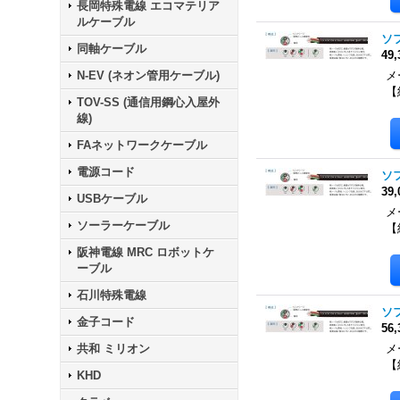
長岡特殊電線 エコマテリア
ルケーブル
ソフ
同軸ケーブル
49
N-EV (ネオン管用ケーブル)
メー
【
TOV-SS (通信用鋼心入屋外
線)
FAネットワークケーブル
電源コード
ソフ
39
USBケーブル
メー
ソーラーケーブル
【
阪神電線 MRC ロボットケ
ーブル
石川特殊電線
ソフ
金子コード
56
共和 ミリオン
メー
【
KHD