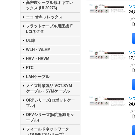
高密度ケーブル形オキフレ
ソフ
ックス (UL20276)
24
エコ オキフレックス
メー
【
フラットケーブル用圧接 F
Lコネクタ
UL線
WLH・WLHM
ソフ
17
HRV・HRVM
メー
FTC
【
LANケーブル
ノイズ対策製品 VCT-SYM
ケーブル・SYMケーブル
ソフ
ORPシリーズ(ロボットケー
24
ブル)
メー
OFVシリーズ(固定配線用ケ
【
ーブル)
フィールドネットワーク
（OMNET®シリーズ）