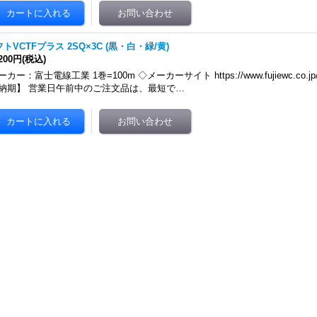
トVCTFプラス 2SQ×3C (黒・白・緑/黄)
,200円
(税込)
カー：富士電線工業 1巻=100m ◇メーカーサイト https://www.fujiewc.co.jp/produ
納期】 営業日午前中のご注文品は、最短で…