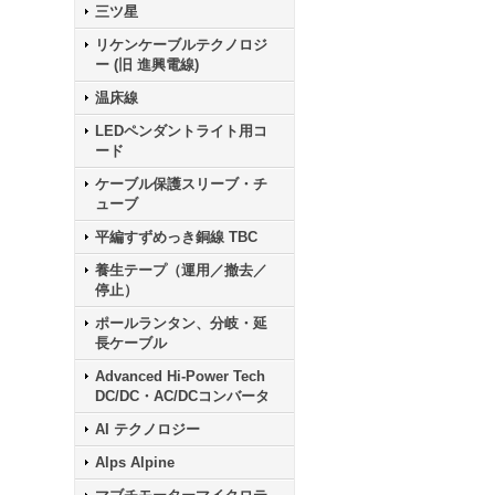
三ツ星
リケンケーブルテクノロジ
ー (旧 進興電線)
温床線
LEDペンダントライト用コ
ード
ケーブル保護スリーブ・チ
ューブ
平編すずめっき銅線 TBC
養生テープ（運用／撤去／
停止）
ポールランタン、分岐・延
長ケーブル
Advanced Hi-Power Tech
DC/DC・AC/DCコンバータ
AI テクノロジー
Alps Alpine