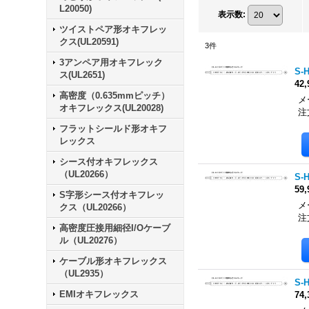
L20050)
表示数
:
ツイストペア形オキフレッ
クス(UL20591)
3
件
3アンペア用オキフレック
S-
ス(UL2651)
42
高密度（0.635mmピッチ）
メ
オキフレックス(UL20028)
注
フラットシールド形オキフ
レックス
シース付オキフレックス
（UL20266）
S-
59
S字形シース付オキフレッ
メ
クス（UL20266）
注
高密度圧接用細径I/Oケーブ
ル（UL20276）
ケーブル形オキフレックス
（UL2935）
S-
EMIオキフレックス
74