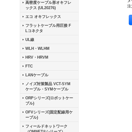
メ
高密度ケーブル形オキフレ
注
ックス (UL20276)
エコ オキフレックス
フラットケーブル用圧接 F
Lコネクタ
UL線
WLH・WLHM
HRV・HRVM
FTC
LANケーブル
ノイズ対策製品 VCT-SYM
ケーブル・SYMケーブル
ORPシリーズ(ロボットケー
ブル)
OFVシリーズ(固定配線用ケ
ーブル)
フィールドネットワーク
（OMNET®シリーズ）