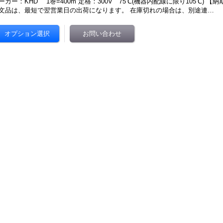
ーカー：KHD 1巻=400m 定格：300V 75℃(機器内配線に限り105℃) 【
文品は、最短で翌営業日の出荷になります。 在庫切れの場合は、別途連…