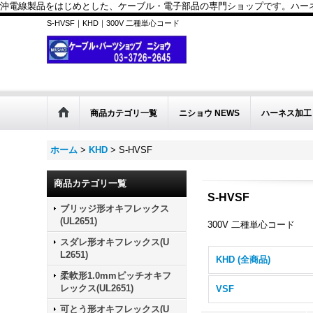
沖電線製品をはじめとした、ケーブル・電子部品の専門ショップです。ハーネス
S-HVSF｜KHD｜300V 二種単心コード
商品カテゴリ一覧
ニショウ NEWS
ハーネス加工
ホーム
>
KHD
>
S-HVSF
商品カテゴリ一覧
S-HVSF
ブリッジ形オキフレックス
(UL2651)
300V 二種単心コード
スダレ形オキフレックス(U
L2651)
KHD (全商品)
柔軟形1.0mmピッチオキフ
レックス(UL2651)
VSF
可とう形オキフレックス(U