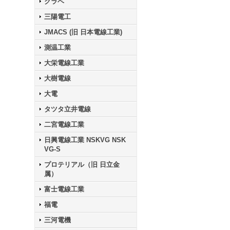
クラベ
三陽電工
JMACS (旧 日本電線工業)
測温工業
大栄電線工業
大樹電線
大電
タツタ立井電線
二宮電線工業
日興電線工業 NSKVG NSK
VG-S
プロテリアル（旧 日立金
属）
富士電線工業
福電
三河電機