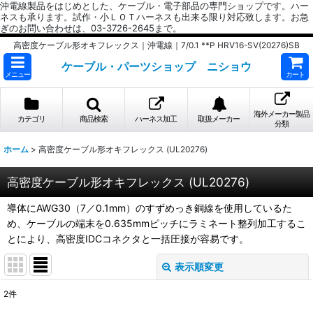
沖電線製品をはじめとした、ケーブル・電子部品の専門ショップです。ハー
ネスも承ります。試作・小ＬＯＴハーネスも出来る限り対応致します。お急
ぎのお問い合わせは、03-3726-2645まで。
高密度ケーブル形オキフレックス｜沖電線｜7/0.1 **P HRV16-SV(20276)SB
ケーブル・パーツショップ ニショウ
メニュー
カート
海外メーカー製品
カテゴリ
商品検索
ハーネス加工
取扱メーカー
分類
ホーム
>
高密度ケーブル形オキフレックス (UL20276)
高密度ケーブル形オキフレックス (UL20276)
導体にAWG30（7／0.1mm）のすずめっき銅線を使用しているた
め、ケーブルの端末を0.635mmピッチにラミネート整列加工するこ
とにより、高密度IDCコネクタと一括圧接が容易です。
表示順変更
閉じる
2
件
表示数
: