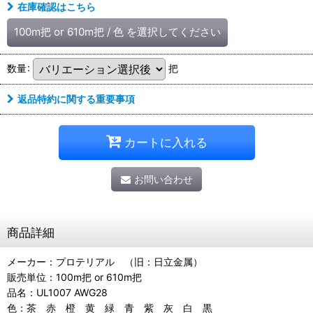
在庫確認はこちら
100m把 or 610m把
/
色
を選択してください
数量
:
把
返品特約に関する重要事項
カートに入れる
お問い合わせ
商品詳細
メーカー：プロテリアル （旧：日立金属）
販売単位：100m把 or 610m把
品名：UL1007 AWG28
色：茶 赤 橙 黄 緑 青 紫 灰 白 黒