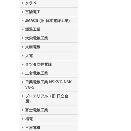
クラベ
三陽電工
JMACS (旧 日本電線工業)
測温工業
大栄電線工業
大樹電線
大電
タツタ立井電線
二宮電線工業
日興電線工業 NSKVG NSK
VG-S
プロテリアル（旧 日立金
属）
富士電線工業
福電
三河電機