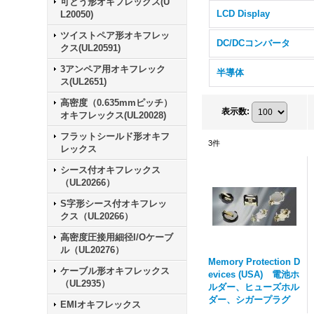
可とう形オキフレックス(U
LCD Display
L20050)
ツイストペア形オキフレッ
DC/DCコンバータ
クス(UL20591)
3アンペア用オキフレック
半導体
ス(UL2651)
高密度（0.635mmピッチ）
表示数
:
オキフレックス(UL20028)
フラットシールド形オキフ
3
件
レックス
シース付オキフレックス
（UL20266）
S字形シース付オキフレッ
クス（UL20266）
高密度圧接用細径I/Oケーブ
ル（UL20276）
Memory Protection D
ケーブル形オキフレックス
evices (USA) 電池ホ
（UL2935）
ルダー、ヒューズホル
ダー、シガープラグ
EMIオキフレックス