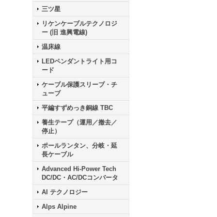
三ツ星
リケンケーブルテクノロジ
ー (旧 進興電線)
温床線
LEDペンダントライト用コ
ード
ケーブル保護スリーブ・チ
ューブ
平編すずめっき銅線 TBC
養生テープ（運用／撤去／
停止）
ポールランタン、分岐・延
長ケーブル
Advanced Hi-Power Tech
DC/DC・AC/DCコンバータ
AI テクノロジー
Alps Alpine