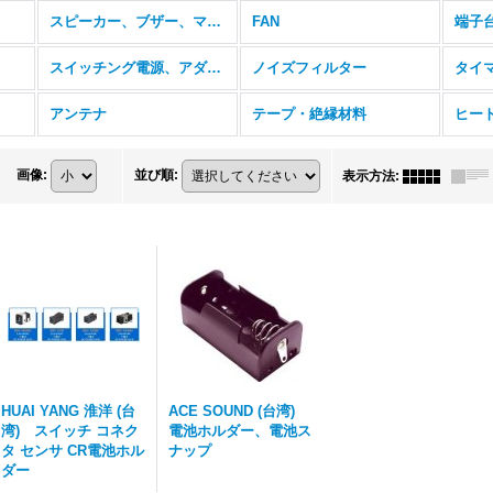
スピーカー、ブザー、マイク
FAN
端子
スイッチング電源、アダプタ
ノイズフィルター
タイ
アンテナ
テープ・絶縁材料
ヒー
画像
:
並び順
:
表示方法
:
HUAI YANG 淮洋 (台
ACE SOUND (台湾)
湾) スイッチ コネク
電池ホルダー、電池ス
タ センサ CR電池ホル
ナップ
ダー