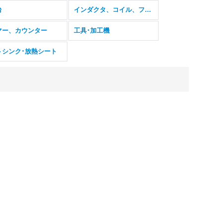
台
インダクタ、コイル、フェライトコア
マー、カウンター
工具･加工機
トシンク･放熱シート