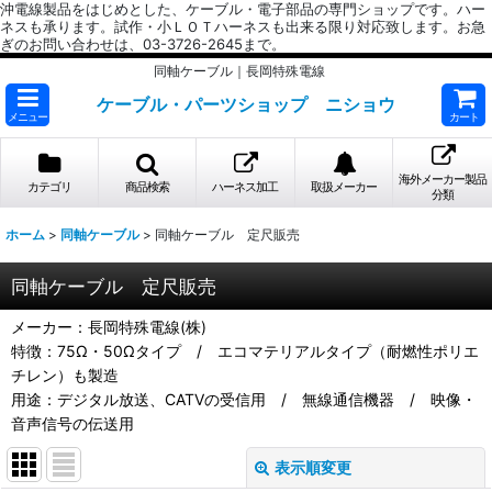
沖電線製品をはじめとした、ケーブル・電子部品の専門ショップです。ハー
ネスも承ります。試作・小ＬＯＴハーネスも出来る限り対応致します。お急
ぎのお問い合わせは、03-3726-2645まで。
同軸ケーブル｜長岡特殊電線
ケーブル・パーツショップ ニショウ
メニュー
カート
海外メーカー製品
カテゴリ
商品検索
ハーネス加工
取扱メーカー
分類
ホーム
>
同軸ケーブル
>
同軸ケーブル 定尺販売
同軸ケーブル 定尺販売
メーカー：長岡特殊電線(株)
特徴：75Ω・50Ωタイプ / エコマテリアルタイプ（耐燃性ポリエ
チレン）も製造
用途：デジタル放送、CATVの受信用 / 無線通信機器 / 映像・
音声信号の伝送用
表示順変更
閉じる