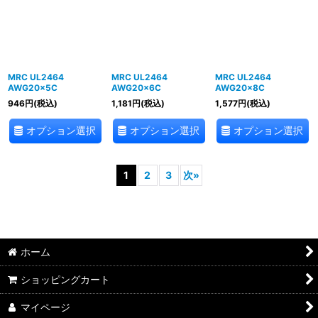
MRC UL2464
MRC UL2464
MRC UL2464
AWG20×5C
AWG20×6C
AWG20×8C
946
円
(税込)
1,181
円
(税込)
1,577
円
(税込)
オプション選択
オプション選択
オプション選択
1
2
3
次
»
ホーム
ショッピングカート
マイページ