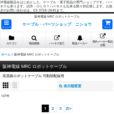
沖電線製品をはじめとした、ケーブル・電子部品の専門ショップです。ハー
ネスも承ります。試作・小ＬＯＴハーネスも出来る限り対応致します。お急
ぎのお問い合わせは、03-3726-2645まで。
阪神電線 MRC ロボットケーブル
ケーブル・パーツショップ ニショウ
メニュー
カート
海外メーカー製品
カテゴリ
商品検索
ハーネス加工
取扱メーカー
分類
ホーム
>
阪神電線 MRC ロボットケーブル
阪神電線 MRC ロボットケーブル
高屈曲ロボットケーブル 可動部配線用
表示順変更
閉じる
127
件
サブカテゴリ
:
1
2
3
次
»