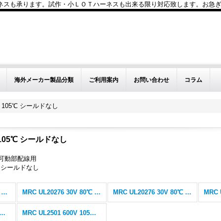
も承ります。試作・小ＬＯＴハーネスも出来る限り対応致します。お急ぎのお問い
海外メーカー製品分類
ご利用案内
お問い合わせ
コラム
0V 105℃ シールドなし
V 105℃ シールドなし
可動部配線用
05℃ シールドなし
阪神電線 MRC ロボットケーブル (全商品)
MRC UL20276 30V 80℃ シールドなし
MRC UL20276 30V 80℃ シールド付(SB)
 UL2501 600V 105℃ シールドなし
MRC UL2501 600V 105℃ シールド付(SB)