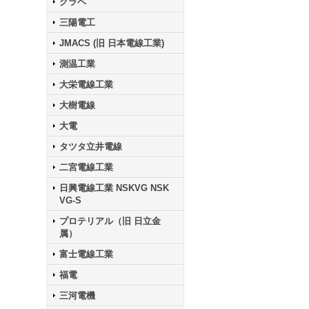
クラベ
三陽電工
JMACS (旧 日本電線工業)
測温工業
大栄電線工業
大樹電線
大電
タツタ立井電線
二宮電線工業
日興電線工業 NSKVG NSK
VG-S
プロテリアル（旧 日立金
属）
富士電線工業
福電
三河電機