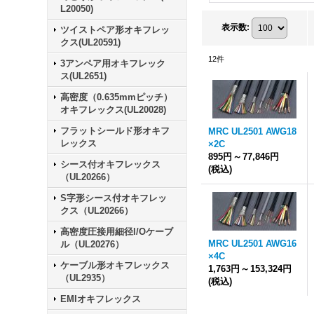
L20050)
表示数
:
ツイストペア形オキフレッ
クス(UL20591)
12
件
3アンペア用オキフレック
ス(UL2651)
高密度（0.635mmピッチ）
オキフレックス(UL20028)
フラットシールド形オキフ
MRC UL2501 AWG18
レックス
×2C
895円
～
77,846円
シース付オキフレックス
(税込)
（UL20266）
S字形シース付オキフレッ
クス（UL20266）
高密度圧接用細径I/Oケーブ
MRC UL2501 AWG16
ル（UL20276）
×4C
ケーブル形オキフレックス
1,763円
～
153,324円
（UL2935）
(税込)
EMIオキフレックス