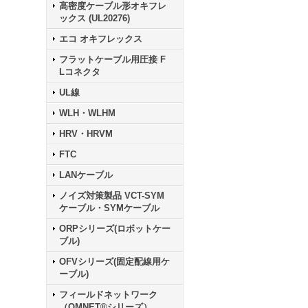
高密度ケーブル形オキフレ
ックス (UL20276)
エコ オキフレックス
フラットケーブル用圧接 F
Lコネクタ
UL線
WLH・WLHM
HRV・HRVM
FTC
LANケーブル
ノイズ対策製品 VCT-SYM
ケーブル・SYMケーブル
ORPシリーズ(ロボットケー
ブル)
OFVシリーズ(固定配線用ケ
ーブル)
フィールドネットワーク
（OMNET®シリーズ）