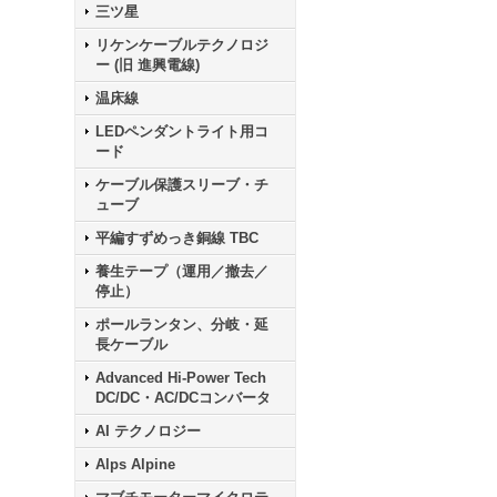
三ツ星
リケンケーブルテクノロジ
ー (旧 進興電線)
温床線
LEDペンダントライト用コ
ード
ケーブル保護スリーブ・チ
ューブ
平編すずめっき銅線 TBC
養生テープ（運用／撤去／
停止）
ポールランタン、分岐・延
長ケーブル
Advanced Hi-Power Tech
DC/DC・AC/DCコンバータ
AI テクノロジー
Alps Alpine