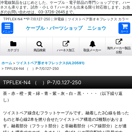
沖電線製品をはじめとした、ケーブル・電子部品の専門ショップです。ハー
ネスも承ります。試作・小ＬＯＴハーネスも出来る限り対応致します。お急
ぎのお問い合わせは、03-3726-2645まで。
TPFLEX-N4 **P-7/0.127-250｜沖電線｜ツイストペア形オキフレックス カラー
ケーブル・パーツショップ ニショウ
メニュー
カート
海外メーカー製品
カテゴリ
商品検索
ハーネス加工
取扱メーカー
分類
ホーム
>
ツイストペア形オキフレックス(UL20591)
>
TPFLEX-N4 （ ）P-7/0.127-250
TPFLEX-N4 （ ）P-7/0.127-250
茶－赤－橙－黄－緑－青－紫－灰－白－黒・・・・（以下繰り返
し）
ツイストペア線含むフラットケーブルです。融着した2心線を捻った
ものと単心線2本を撚り合せたツイストペア構造の2種類がありま
す。融着部分（フラット部分）と非融着部分（ペア線部分）とが連