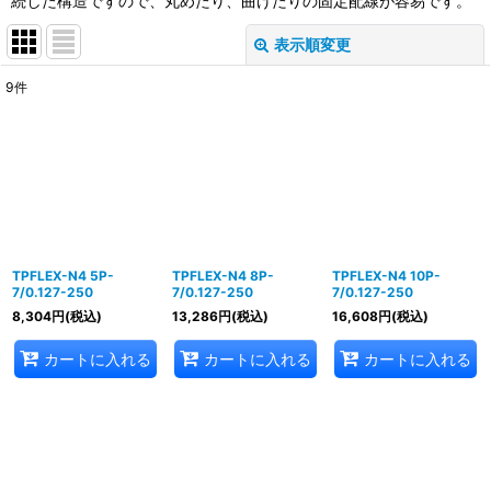
続した構造ですので、丸めたり、曲げたりの固定配線が容易です。
表示順変更
閉じる
9
件
表示数
:
並び順
:
絞り込む
TPFLEX-N4 5P-
TPFLEX-N4 8P-
TPFLEX-N4 10P-
7/0.127-250
7/0.127-250
7/0.127-250
8,304
円
(税込)
13,286
円
(税込)
16,608
円
(税込)
カートに入れる
カートに入れる
カートに入れる