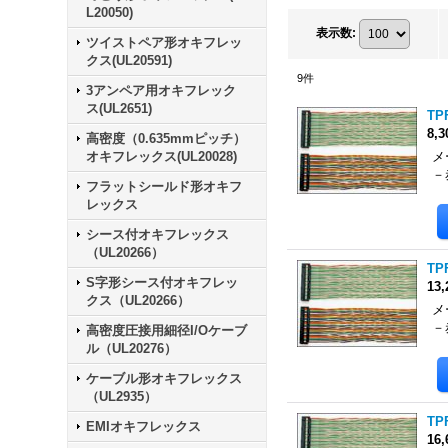
L20050)
表示数
:
ツイストペア形オキフレッ
クス(UL20591)
9
件
3アンペア用オキフレック
ス(UL2651)
TPF
8,
高密度（0.635mmピッチ）
オキフレックス(UL20028)
メ
－
フラットシールド形オキフ
レックス
シース付オキフレックス
（UL20266）
TPF
S字形シース付オキフレッ
13
クス（UL20266）
メ
－
高密度圧接用細径I/Oケーブ
ル（UL20276）
ケーブル形オキフレックス
（UL2935）
TPF
EMIオキフレックス
16