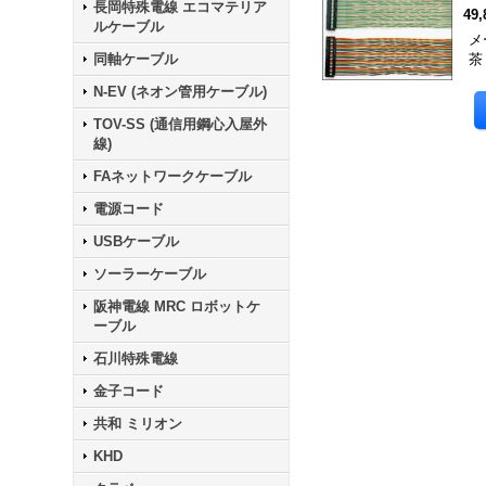
長岡特殊電線 エコマテリア
49
ルケーブル
メ
同軸ケーブル
茶
N-EV (ネオン管用ケーブル)
TOV-SS (通信用鋼心入屋外
線)
FAネットワークケーブル
電源コード
USBケーブル
ソーラーケーブル
阪神電線 MRC ロボットケ
ーブル
石川特殊電線
金子コード
共和 ミリオン
KHD