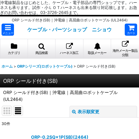
沖電線製品をはじめとした、ケーブル・電子部品の専門ショップです。ハー
ネスも承ります。試作・小ＬＯＴハーネスも出来る限り対応致します。お急
ぎのお問い合わせは、03-3726-2645まで。
ORP シールド付き(SB)｜沖電線｜高屈曲ロボットケーブル (UL2464)
ケーブル・パーツショップ ニショウ
メニュー
カート
海外メーカー製品
カテゴリ
商品検索
ハーネス加工
取扱メーカー
分類
ホーム
>
ORPシリーズ(ロボットケーブル)
>
ORP シールド付き(SB)
ORP シールド付き(SB)
ORP シールド付き(SB)｜沖電線｜高屈曲ロボットケーブル
(UL2464)
表示順変更
閉じる
30
件
表示数
:
ORP-0.2SQ×1P(SB)(2464)