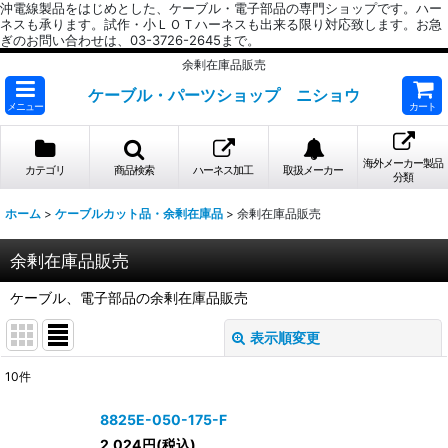
沖電線製品をはじめとした、ケーブル・電子部品の専門ショップです。ハー
ネスも承ります。試作・小ＬＯＴハーネスも出来る限り対応致します。お急
ぎのお問い合わせは、03-3726-2645まで。
余剰在庫品販売
ケーブル・パーツショップ ニショウ
メニュー
カート
海外メーカー製品
カテゴリ
商品検索
ハーネス加工
取扱メーカー
分類
ホーム
>
ケーブルカット品・余剰在庫品
>
余剰在庫品販売
余剰在庫品販売
ケーブル、電子部品の余剰在庫品販売
表示順変更
閉じる
10
件
表示数
:
8825E-050-175-F
2,024
円
(税込)