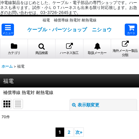
沖電線製品をはじめとした、ケーブル・電子部品の専門ショップです。ハー
ネスも承ります。試作・小ＬＯＴハーネスも出来る限り対応致します。お急
ぎのお問い合わせは、03-3726-2645まで。
福電 補償導線 熱電対 耐熱電線
ケーブル・パーツショップ ニショウ
メニュー
カート
海外メーカー製品
カテゴリ
商品検索
ハーネス加工
取扱メーカー
分類
ホーム
>
福電
福電
補償導線 熱電対 耐熱電線
表示順変更
閉じる
70
件
サブカテゴリ
:
1
2
次
»