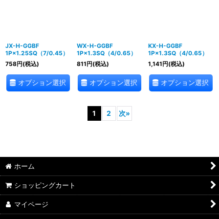
JX-H-GGBF
WX-H-GGBF
KX-H-GGBF
1P×1.25SQ（7/0.45）
1P×1.3SQ（4/0.65）
1P×1.3SQ（4/0.65）
758
円
(税込)
811
円
(税込)
1,141
円
(税込)
オプション選択
オプション選択
オプション選択
1
2
次
»
ホーム
ショッピングカート
マイページ