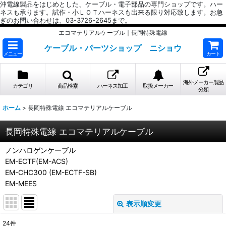
沖電線製品をはじめとした、ケーブル・電子部品の専門ショップです。ハー
ネスも承ります。試作・小ＬＯＴハーネスも出来る限り対応致します。お急
ぎのお問い合わせは、03-3726-2645まで。
エコマテリアルケーブル｜長岡特殊電線
ケーブル・パーツショップ ニショウ
メニュー
カート
海外メーカー製品
カテゴリ
商品検索
ハーネス加工
取扱メーカー
分類
ホーム
>
長岡特殊電線 エコマテリアルケーブル
長岡特殊電線 エコマテリアルケーブル
ノンハロゲンケーブル
EM-ECTF(EM-ACS)
EM-CHC300 (EM-ECTF-SB)
EM-MEES
表示順変更
閉じる
24
件