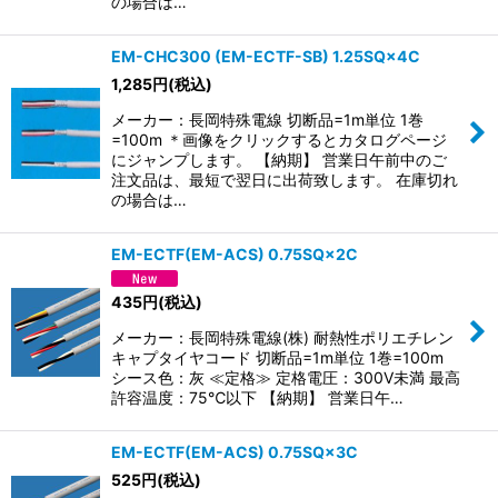
の場合は…
EM-CHC300 (EM-ECTF-SB) 1.25SQ×4C
1,285
円
(税込)
メーカー：長岡特殊電線 切断品=1m単位 1巻
=100m ＊画像をクリックするとカタログページ
にジャンプします。 【納期】 営業日午前中のご
注文品は、最短で翌日に出荷致します。 在庫切れ
の場合は…
EM-ECTF(EM-ACS) 0.75SQ×2C
435
円
(税込)
メーカー：長岡特殊電線(株) 耐熱性ポリエチレン
キャプタイヤコード 切断品=1m単位 1巻=100m
シース色：灰 ≪定格≫ 定格電圧：300V未満 最高
許容温度：75℃以下 【納期】 営業日午…
EM-ECTF(EM-ACS) 0.75SQ×3C
525
円
(税込)