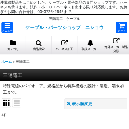
沖電線製品をはじめとした、ケーブル・電子部品の専門ショップです。ハー
ネスも承ります。試作・小ＬＯＴハーネスも出来る限り対応致します。お急
ぎのお問い合わせは、03-3726-2645まで。
三陽電工 ケーブル
ケーブル・パーツショップ ニショウ
メニュー
カート
海外メーカー製品
カテゴリ
商品検索
ハーネス加工
取扱メーカー
分類
ホーム
>
三陽電工
三陽電工
特殊電線のパイオニア。規格品から特殊構造の設計・製造、端末加
工まで。
表示順変更
閉じる
4
件
表示数
: