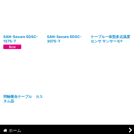
並び順
:
絞り込む
SAN-Secure SDSC-
SAN-Secure SDSC-
ケーブル⼀体型多点温度
1575-T
3075-T
センサ サンサーモ®
同軸複合ケーブル カス
タム品
ホーム