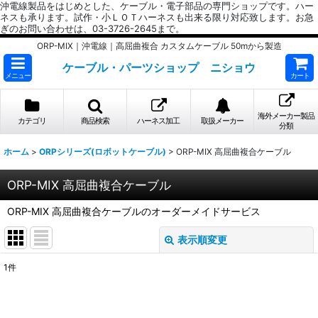
沖電線製品をはじめとした、ケーブル・電子部品の専門ショップです。ハー
ネスも承ります。試作・小ＬＯＴハーネスも出来る限り対応致します。お急
ぎのお問い合わせは、03-3726-2645まで。
ORP-MIX｜沖電線｜高屈曲複合 カスタムケーブル 50mから製造
ケーブル・パーツショップ ニショウ
メニュー
カート
海外メーカー製品
カテゴリ
商品検索
ハーネス加工
取扱メーカー
分類
ホーム
>
ORPシリーズ(ロボットケーブル)
>
ORP-MIX 高屈曲複合ケーブル
ORP-MIX 高屈曲複合ケーブル
ORP-MIX 高屈曲複合ケーブルのオーダーメイドサービス
表示順変更
閉じる
1
件
表示数
: