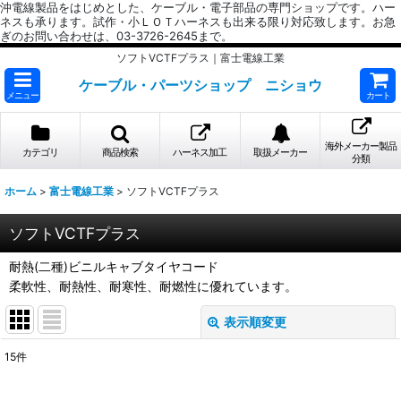
沖電線製品をはじめとした、ケーブル・電子部品の専門ショップです。ハー
ネスも承ります。試作・小ＬＯＴハーネスも出来る限り対応致します。お急
ぎのお問い合わせは、03-3726-2645まで。
ソフトVCTFプラス｜富士電線工業
ケーブル・パーツショップ ニショウ
メニュー
カート
海外メーカー製品
カテゴリ
商品検索
ハーネス加工
取扱メーカー
分類
ホーム
>
富士電線工業
>
ソフトVCTFプラス
ソフトVCTFプラス
耐熱(二種)ビニルキャブタイヤコード
柔軟性、耐熱性、耐寒性、耐燃性に優れています。
表示順変更
閉じる
15
件
表示数
: