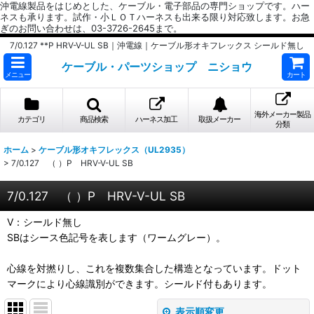
沖電線製品をはじめとした、ケーブル・電子部品の専門ショップです。ハー
ネスも承ります。試作・小ＬＯＴハーネスも出来る限り対応致します。お急
ぎのお問い合わせは、03-3726-2645まで。
7/0.127 **P HRV-V-UL SB｜沖電線｜ケーブル形オキフレックス シールド無し
ケーブル・パーツショップ ニショウ
メニュー
カート
海外メーカー製品
カテゴリ
商品検索
ハーネス加工
取扱メーカー
分類
ホーム
>
ケーブル形オキフレックス（UL2935）
>
7/0.127 （ ）P HRV-V-UL SB
7/0.127 （ ）P HRV-V-UL SB
V：シールド無し
SBはシース色記号を表します（ワームグレー）。
心線を対撚りし、これを複数集合した構造となっています。ドット
マークにより心線識別ができます。シールド付もあります。
表示順変更
閉じる