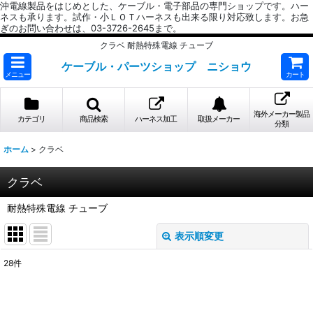
沖電線製品をはじめとした、ケーブル・電子部品の専門ショップです。ハー
ネスも承ります。試作・小ＬＯＴハーネスも出来る限り対応致します。お急
ぎのお問い合わせは、03-3726-2645まで。
クラベ 耐熱特殊電線 チューブ
ケーブル・パーツショップ ニショウ
メニュー
カート
海外メーカー製品
カテゴリ
商品検索
ハーネス加工
取扱メーカー
分類
ホーム
>
クラベ
クラベ
耐熱特殊電線 チューブ
表示順変更
閉じる
28
件
サブカテゴリ
: