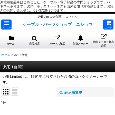
沖電線製品をはじめとした、ケーブル・電子部品の専門ショップです。ハー
ネスも承ります。試作・小ＬＯＴハーネスも出来る限り対応致します。お急
ぎのお問い合わせは、03-3726-2645まで。
JVE Limited(台湾) コネクタ
ケーブル・パーツショップ ニショウ
メニュー
カート
海外メーカー製品
カテゴリ
商品検索
ハーネス加工
取扱メーカー
分類
ホーム
>
JVE (台湾)
JVE (台湾)
JVE Limited は、1991年に設立された台湾のコネクタメーカーで
す。
表示順変更
閉じる
1
件
表示数
: