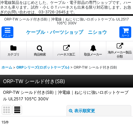
沖電線製品をはじめとした、ケーブル・電子部品の専門ショップです。ハー
ネスも承ります。試作・小ＬＯＴハーネスも出来る限り対応致します。お急
ぎのお問い合わせは、03-3726-2645まで。
ORP-TW シールド付き(SB)｜沖電線｜ねじりに強いロボットケーブル UL2517
105℃ 300V
ケーブル・パーツショップ ニショウ
メニュー
カート
海外メーカー製品
カテゴリ
商品検索
ハーネス加工
取扱メーカー
分類
ホーム
>
ORPシリーズ(ロボットケーブル)
>
ORP-TW シールド付き(SB)
ORP-TW シールド付き(SB)
ORP-TW シールド付き(SB)｜沖電線｜ねじりに強いロボットケーブ
ル UL2517 105℃ 300V
表示順変更
閉じる
15
件
表示数
: