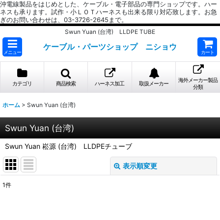
沖電線製品をはじめとした、ケーブル・電子部品の専門ショップです。ハー
ネスも承ります。試作・小ＬＯＴハーネスも出来る限り対応致します。お急
ぎのお問い合わせは、03-3726-2645まで。
Swun Yuan (台湾) LLDPE TUBE
ケーブル・パーツショップ ニショウ
メニュー
カート
海外メーカー製品
カテゴリ
商品検索
ハーネス加工
取扱メーカー
分類
ホーム
>
Swun Yuan (台湾)
Swun Yuan (台湾)
Swun Yuan 崧源 (台湾) LLDPEチューブ
表示順変更
閉じる
1
件
表示数
: