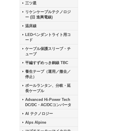
三ツ星
リケンケーブルテクノロジ
ー (旧 進興電線)
温床線
LEDペンダントライト用コ
ード
ケーブル保護スリーブ・チ
ューブ
平編すずめっき銅線 TBC
養生テープ（運用／撤去／
停止）
ポールランタン、分岐・延
長ケーブル
Advanced Hi-Power Tech
DC/DC・AC/DCコンバータ
AI テクノロジー
Alps Alpine