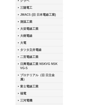
クラベ
三陽電工
JMACS (旧 日本電線工業)
測温工業
大栄電線工業
大樹電線
大電
タツタ立井電線
二宮電線工業
日興電線工業 NSKVG NSK
VG-S
プロテリアル（旧 日立金
属）
富士電線工業
福電
三河電機