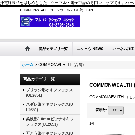
沖電線製品をはじめとした、ケーブル・電子部品の専門ショップです。ハーネス
COMMONWEALTH コモンウェルス (台湾) FAN
商品カテゴリ一覧
ニショウ NEWS
ハーネス加工
ホーム
>
COMMONWEALTH (台湾)
商品カテゴリ一覧
COMMONWEALTH 
ブリッジ形オキフレックス
(UL2651)
COMMONWEALTH コモ
スダレ形オキフレックス(U
L2651)
表示数
:
柔軟形1.0mmピッチオキフ
1
件
レックス(UL2651)
可とう形オキフレックス(U