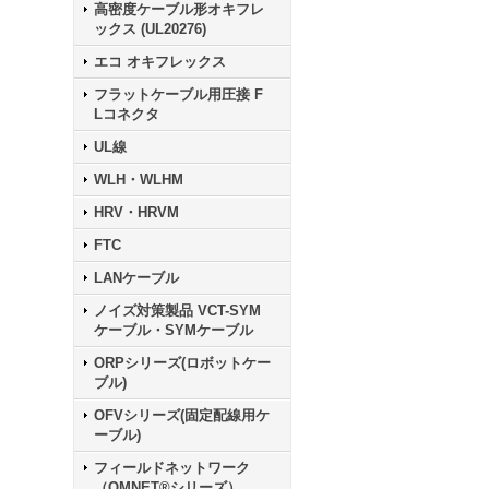
高密度ケーブル形オキフレ
ックス (UL20276)
エコ オキフレックス
フラットケーブル用圧接 F
Lコネクタ
UL線
WLH・WLHM
HRV・HRVM
FTC
LANケーブル
ノイズ対策製品 VCT-SYM
ケーブル・SYMケーブル
ORPシリーズ(ロボットケー
ブル)
OFVシリーズ(固定配線用ケ
ーブル)
フィールドネットワーク
（OMNET®シリーズ）