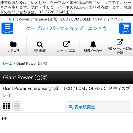
沖電線製品をはじめとした、ケーブル・電子部品の専門ショップです。ハー
ネスも承ります。試作・小ＬＯＴハーネスも出来る限り対応致します。お急
ぎのお問い合わせは、03-3726-2645まで。
Giant Power Enterprise (台湾) LCD / LCM / OLED / CTP ディスプレイ
ケーブル・パーツショップ ニショウ
メニュー
カート
海外メーカー製品
カテゴリ
商品検索
ハーネス加工
取扱メーカー
分類
ホーム
>
Giant Power (台湾)
Giant Power (台湾)
Giant Power Enterprise (台湾) LCD / LCM / OLED / CTP ディスプ
レイ
表示順変更
閉じる
1
件
表示数
: