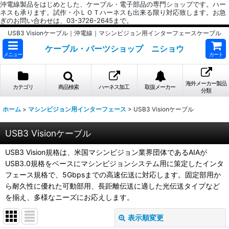
沖電線製品をはじめとした、ケーブル・電子部品の専門ショップです。ハー
ネスも承ります。試作・小ＬＯＴハーネスも出来る限り対応致します。お急
ぎのお問い合わせは、03-3726-2645まで。
USB3 Visionケーブル｜沖電線｜マシンビジョン用インターフェースケーブル
ケーブル・パーツショップ ニショウ
メニュー
カート
海外メーカー製品
カテゴリ
商品検索
ハーネス加工
取扱メーカー
分類
ホーム
>
マシンビジョン用インターフェース
>
USB3 Visionケーブル
USB3 Visionケーブル
USB3 Vision規格は、米国マシンビジョン業界団体であるAIAが
USB3.0規格をベースにマシンビジョンシステム用に策定したインタ
フェース規格で、5Gbpsまでの高速伝送に対応します。固定部用か
ら耐久性に優れた可動部用、長距離伝送に適した光伝送タイプなど
を揃え、多様なニーズにお応えします。
表示順変更
閉じる