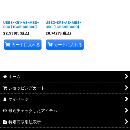
USB3-KR1-AS-MBS-
USB3-KR1-AS-MBS-
030
[
1G65948000
]
050
[
1G65950000
]
22,538
円
(税込)
26,742
円
(税込)
カートに入れる
カートに入れる
ホーム
ショッピングカート
マイページ
最近チェックしたアイテム
特定商取引法表示