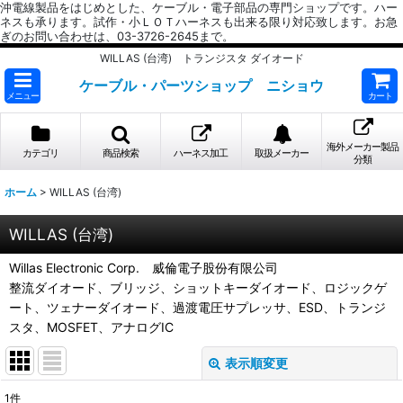
沖電線製品をはじめとした、ケーブル・電子部品の専門ショップです。ハー
ネスも承ります。試作・小ＬＯＴハーネスも出来る限り対応致します。お急
ぎのお問い合わせは、03-3726-2645まで。
WILLAS (台湾) トランジスタ ダイオード
ケーブル・パーツショップ ニショウ
メニュー
カート
海外メーカー製品
カテゴリ
商品検索
ハーネス加工
取扱メーカー
分類
ホーム
>
WILLAS (台湾)
WILLAS (台湾)
Willas Electronic Corp. 威倫電子股份有限公司
整流ダイオード、ブリッジ、ショットキーダイオード、ロジックゲ
ート、ツェナーダイオード、過渡電圧サプレッサ、ESD、トランジ
スタ、MOSFET、アナログIC
表示順変更
閉じる
1
件