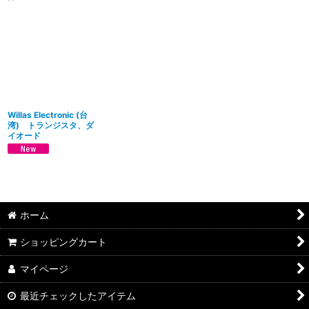
表示数
:
並び順
:
絞り込む
Willas Electronic (台
湾) トランジスタ、ダ
イオード
ホーム
ショッピングカート
マイページ
最近チェックしたアイテム