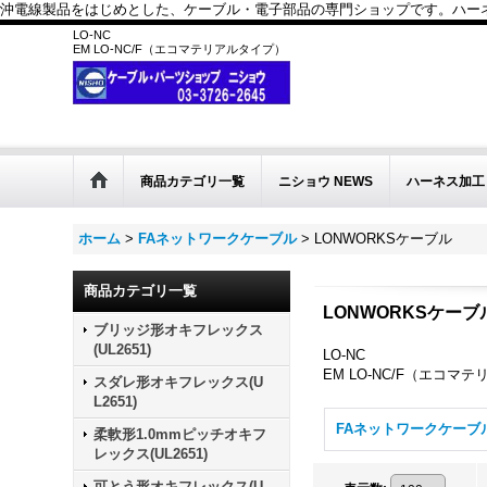
沖電線製品をはじめとした、ケーブル・電子部品の専門ショップです。ハーネス
LO-NC
EM LO-NC/F（エコマテリアルタイプ）
商品カテゴリ一覧
ニショウ NEWS
ハーネス加工
ホーム
>
FAネットワークケーブル
>
LONWORKSケーブル
商品カテゴリ一覧
LONWORKSケーブ
ブリッジ形オキフレックス
(UL2651)
LO-NC
EM LO-NC/F（エコマ
スダレ形オキフレックス(U
L2651)
柔軟形1.0mmピッチオキフ
レックス(UL2651)
可とう形オキフレックス(U