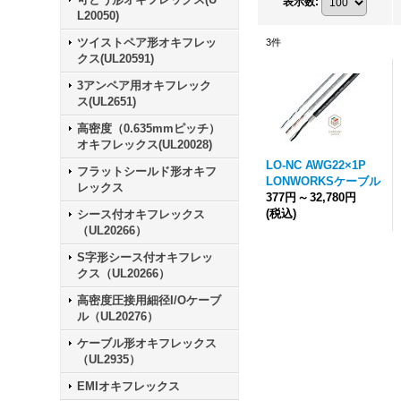
表示数
:
L20050)
ツイストペア形オキフレッ
3
件
クス(UL20591)
3アンペア用オキフレック
ス(UL2651)
高密度（0.635mmピッチ）
オキフレックス(UL20028)
LO-NC AWG22×1P
フラットシールド形オキフ
LONWORKSケーブル
レックス
377円
～
32,780円
(税込)
シース付オキフレックス
（UL20266）
S字形シース付オキフレッ
クス（UL20266）
高密度圧接用細径I/Oケーブ
ル（UL20276）
ケーブル形オキフレックス
（UL2935）
EMIオキフレックス