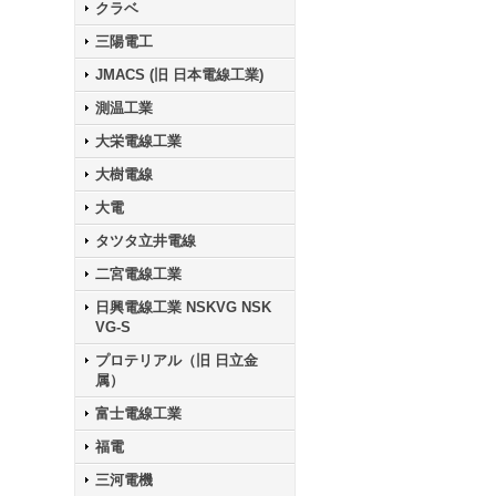
クラベ
三陽電工
JMACS (旧 日本電線工業)
測温工業
大栄電線工業
大樹電線
大電
タツタ立井電線
二宮電線工業
日興電線工業 NSKVG NSK
VG-S
プロテリアル（旧 日立金
属）
富士電線工業
福電
三河電機