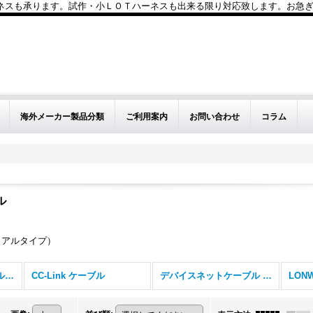
も承ります。試作・小ＬＯＴハーネスも出来る限り対応致します。お急ぎのお問い
海外メーカー製品分類
ご利用案内
お問い合わせ
コラム
ル
テリアルタイプ）
FAネットワークケーブル (全商品)
CC-Link ケーブル
デバイスネットケーブル DVN
LON