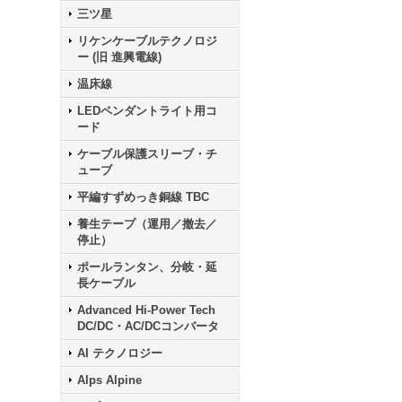
三ツ星
リケンケーブルテクノロジ
ー (旧 進興電線)
温床線
LEDペンダントライト用コ
ード
ケーブル保護スリーブ・チ
ューブ
平編すずめっき銅線 TBC
養生テープ（運用／撤去／
停止）
ポールランタン、分岐・延
長ケーブル
Advanced Hi-Power Tech
DC/DC・AC/DCコンバータ
AI テクノロジー
Alps Alpine