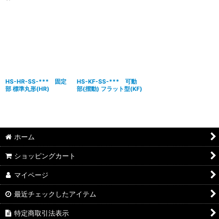
表示数
:
並び順
:
絞り込む
HS-HR-SS-*** 固定
HS-KF-SS-*** 可動
部 標準丸形(HR)
部(摺動) フラット型(KF)
ホーム
ショッピングカート
マイページ
最近チェックしたアイテム
特定商取引法表示