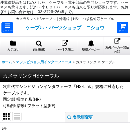
沖電線製品をはじめとした、ケーブル・電子部品の専門ショップです。ハー
ネスも承ります。試作・小ＬＯＴハーネスも出来る限り対応致します。お急
ぎのお問い合わせは、03-3726-2645まで。
カメラリンクHSケーブル｜沖電線｜HS-Link規格対応ケーブル
ケーブル・パーツショップ ニショウ
メニュー
カート
海外メーカー製品
カテゴリ
商品検索
ハーネス加工
取扱メーカー
分類
ホーム
>
マシンビジョン用インターフェース
>
カメラリンクHSケーブル
カメラリンクHSケーブル
次世代マシンビジョンインタフェース「HS-Link」規格に対応した
ケーブルです。
固定部 標準丸形(HR)
可動部(摺動) フラット型(KF)
表示順変更
閉じる
2
件