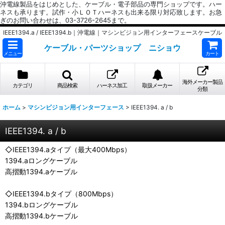
沖電線製品をはじめとした、ケーブル・電子部品の専門ショップです。ハー
ネスも承ります。試作・小ＬＯＴハーネスも出来る限り対応致します。お急
ぎのお問い合わせは、03-3726-2645まで。
IEEE1394.a / IEEE1394.b｜沖電線｜マシンビジョン用インターフェースケーブル
ケーブル・パーツショップ ニショウ
メニュー
カート
海外メーカー製品
カテゴリ
商品検索
ハーネス加工
取扱メーカー
分類
ホーム
>
マシンビジョン用インターフェース
>
IEEE1394. a / b
IEEE1394. a / b
◇IEEE1394.aタイプ（最大400Mbps）
1394.aロングケーブル
高摺動1394.aケーブル
◇IEEE1394.bタイプ（800Mbps）
1394.bロングケーブル
高摺動1394.bケーブル