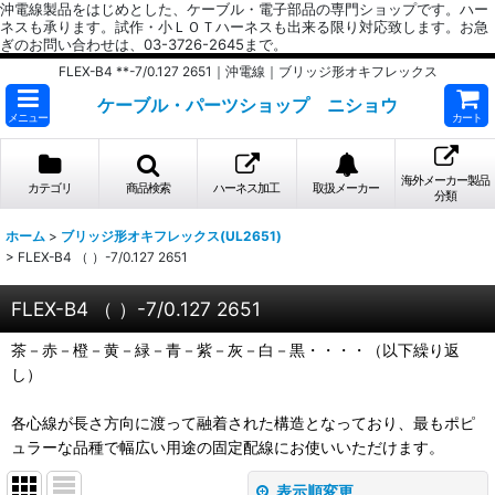
沖電線製品をはじめとした、ケーブル・電子部品の専門ショップです。ハー
ネスも承ります。試作・小ＬＯＴハーネスも出来る限り対応致します。お急
ぎのお問い合わせは、03-3726-2645まで。
FLEX-B4 **-7/0.127 2651｜沖電線｜ブリッジ形オキフレックス
ケーブル・パーツショップ ニショウ
メニュー
カート
海外メーカー製品
カテゴリ
商品検索
ハーネス加工
取扱メーカー
分類
ホーム
>
ブリッジ形オキフレックス(UL2651)
>
FLEX-B4 （ ）-7/0.127 2651
FLEX-B4 （ ）-7/0.127 2651
茶－赤－橙－黄－緑－青－紫－灰－白－黒・・・・（以下繰り返
し）
各心線が長さ方向に渡って融着された構造となっており、最もポピ
ュラーな品種で幅広い用途の固定配線にお使いいただけます。
表示順変更
閉じる