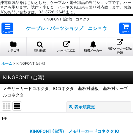
沖電線製品をはじめとした、ケーブル・電子部品の専門ショップです。ハー
ネスも承ります。試作・小ＬＯＴハーネスも出来る限り対応致します。お急
ぎのお問い合わせは、03-3726-2645まで。
KINGFONT (台湾) コネクタ
ケーブル・パーツショップ ニショウ
メニュー
カート
海外メーカー製品
カテゴリ
商品検索
ハーネス加工
取扱メーカー
分類
ホーム
>
KINGFONT (台湾)
KINGFONT (台湾)
メモリーカードコネクタ、IOコネクタ、基板対基板、基板対ケーブ
ルコネクタ
表示順変更
閉じる
1
件
表示数
:
KINGFONT (台湾) メモリーカードコネクタ IO