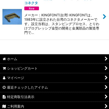
コネクタ
並び順
:
メーカー：KINGFONT(台湾) KINGFONTは、
絞り込む
1983年に設立された台湾のコネクタメーカーで
す。設立当初は、スタンピングプロセス、とりわ
けプログレッシブ金型の開発と金属部品の製造専
門で…
ホーム
ショッピングカート
マイページ
最近チェックしたアイテム
特定商取引法表示
ご利用案内