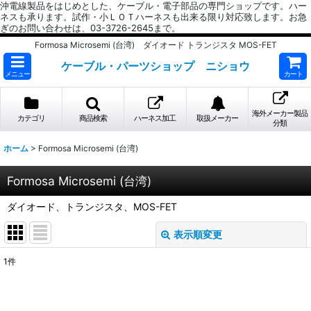
沖電線製品をはじめとした、ケーブル・電子部品の専門ショップです。ハー
ネスも承ります。試作・小ＬＯＴハーネスも出来る限り対応致します。お急
ぎのお問い合わせは、03-3726-2645まで。
Formosa Microsemi (台湾) ダイオード トランジスタ MOS-FET
ケーブル・パーツショップ ニショウ
メニュー
カート
海外メーカー製品
カテゴリ
商品検索
ハーネス加工
取扱メーカー
分類
ホーム
>
Formosa Microsemi (台湾)
Formosa Microsemi (台湾)
ダイオード、トランジスタ、MOS-FET
表示順変更
閉じる
1
件
表示数
: