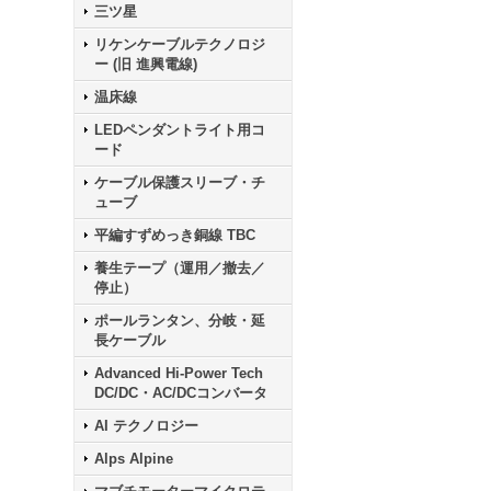
三ツ星
リケンケーブルテクノロジ
ー (旧 進興電線)
温床線
LEDペンダントライト用コ
ード
ケーブル保護スリーブ・チ
ューブ
平編すずめっき銅線 TBC
養生テープ（運用／撤去／
停止）
ポールランタン、分岐・延
長ケーブル
Advanced Hi-Power Tech
DC/DC・AC/DCコンバータ
AI テクノロジー
Alps Alpine