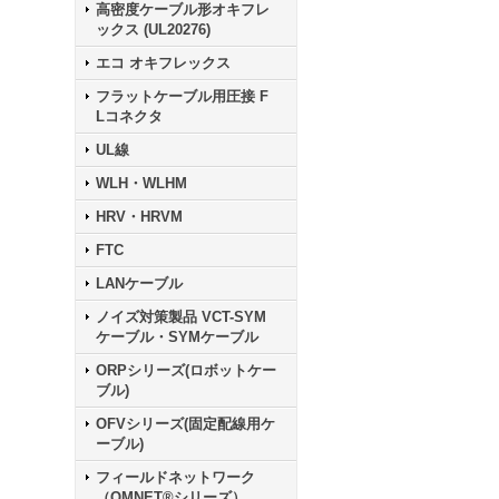
高密度ケーブル形オキフレ
ックス (UL20276)
エコ オキフレックス
フラットケーブル用圧接 F
Lコネクタ
UL線
WLH・WLHM
HRV・HRVM
FTC
LANケーブル
ノイズ対策製品 VCT-SYM
ケーブル・SYMケーブル
ORPシリーズ(ロボットケー
ブル)
OFVシリーズ(固定配線用ケ
ーブル)
フィールドネットワーク
（OMNET®シリーズ）