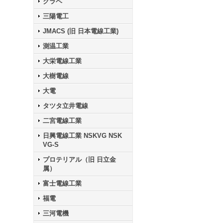
クラベ
三陽電工
JMACS (旧 日本電線工業)
測温工業
大栄電線工業
大樹電線
大電
タツタ立井電線
二宮電線工業
日興電線工業 NSKVG NSK
VG-S
プロテリアル（旧 日立金
属）
富士電線工業
福電
三河電機