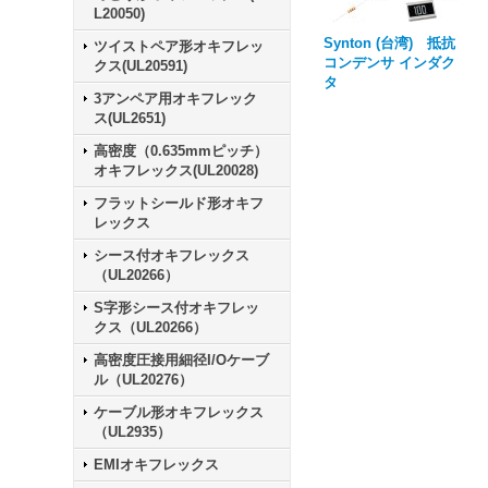
L20050)
Synton (台湾) 抵抗
ツイストペア形オキフレッ
コンデンサ インダク
クス(UL20591)
タ
3アンペア用オキフレック
ス(UL2651)
高密度（0.635mmピッチ）
オキフレックス(UL20028)
フラットシールド形オキフ
レックス
シース付オキフレックス
（UL20266）
S字形シース付オキフレッ
クス（UL20266）
高密度圧接用細径I/Oケーブ
ル（UL20276）
ケーブル形オキフレックス
（UL2935）
EMIオキフレックス