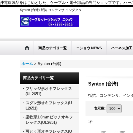
沖電線製品をはじめとした、ケーブル・電子部品の専門ショップです。ハーネス
Synton (台湾) 抵抗 コンデンサ インダクタ
商品カテゴリ一覧
ニショウ NEWS
ハーネス加工
ホーム
>
Synton (台湾)
商品カテゴリ一覧
Synton (台湾)
ブリッジ形オキフレックス
(UL2651)
抵抗、コンデンサ、イン
スダレ形オキフレックス(U
L2651)
表示数
:
柔軟形1.0mmピッチオキフ
1
件
レックス(UL2651)
可とう形オキフレックス(U