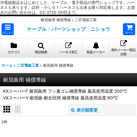
沖電線製品をはじめとした、ケーブル・電子部品の専門ショップです。ハー
ネスも承ります。試作・小ＬＯＴハーネスも出来る限り対応致します。お急
ぎのお問い合わせは、03-3726-2645まで。
耐屈曲用 補償導線｜二宮電線工業
ケーブル・パーツショップ ニショウ
メニュー
カート
海外メーカー製品
カテゴリ
商品検索
ハーネス加工
取扱メーカー
分類
ホーム
>
二宮電線工業
>
耐屈曲用 補償導線
耐屈曲用 補償導線
KXスーパーF 耐屈曲用 フッ素ゴム補償導線 最高使用温度:200℃
VXスーパーV 耐屈曲 耐念回用 補償導線 最高使用温度:90℃
表示順変更
閉じる
2
件
表示数
: