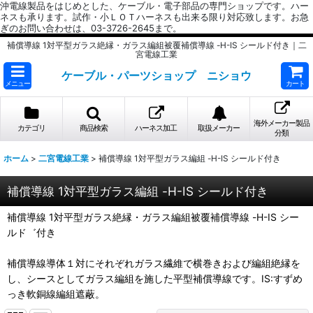
沖電線製品をはじめとした、ケーブル・電子部品の専門ショップです。ハー
ネスも承ります。試作・小ＬＯＴハーネスも出来る限り対応致します。お急
ぎのお問い合わせは、03-3726-2645まで。
補償導線 1対平型ガラス絶縁・ガラス編組被覆補償導線 -H-IS シールド付き｜二
宮電線工業
ケーブル・パーツショップ ニショウ
メニュー
カート
海外メーカー製品
カテゴリ
商品検索
ハーネス加工
取扱メーカー
分類
ホーム
>
二宮電線工業
>
補償導線 1対平型ガラス編組 -H-IS シールド付き
補償導線 1対平型ガラス編組 -H-IS シールド付き
補償導線 1対平型ガラス絶縁・ガラス編組被覆補償導線 -H-IS シー
ルド゛付き
補償導線導体１対にそれぞれガラス繊維で横巻きおよび編組絶縁を
し、シースとしてガラス編組を施した平型補償導線です。IS:すずめ
っき軟銅線編組遮蔽。