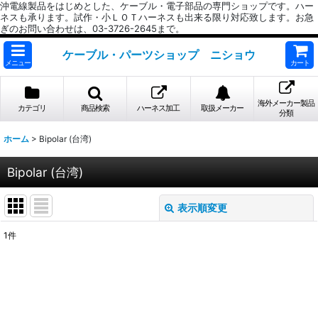
沖電線製品をはじめとした、ケーブル・電子部品の専門ショップです。ハー
ネスも承ります。試作・小ＬＯＴハーネスも出来る限り対応致します。お急
ぎのお問い合わせは、03-3726-2645まで。
ケーブル・パーツショップ ニショウ
メニュー
カート
海外メーカー製品
カテゴリ
商品検索
ハーネス加工
取扱メーカー
分類
ホーム
>
Bipolar (台湾)
Bipolar (台湾)
表示順変更
閉じる
1
件
表示数
:
並び順
: